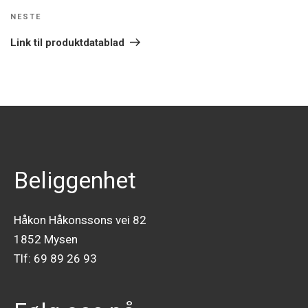
NESTE
Neste
innlegg
Link til produktdatablad
Beliggenhet
Håkon Håkonssons vei 82
1852 Mysen
Tlf:
69 89 26 93