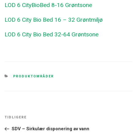
LOD 6 CityBioBed 8-16 Grøntsone
LOD 6 City Bio Bed 16 – 32 Grøntmiljø
LOD 6 City Bio Bed 32-64 Grøntsone
KATEGORIER
PRODUKTOMRÅDER
Innleggsnavigasjon
TIDLIGERE
Forrige
innlegg
SDV – Sirkulær disponering av vann