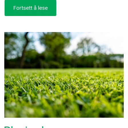
«LOD
Fortsett å lese
4
CityBioBed
Rotvennlig
Bærelag»